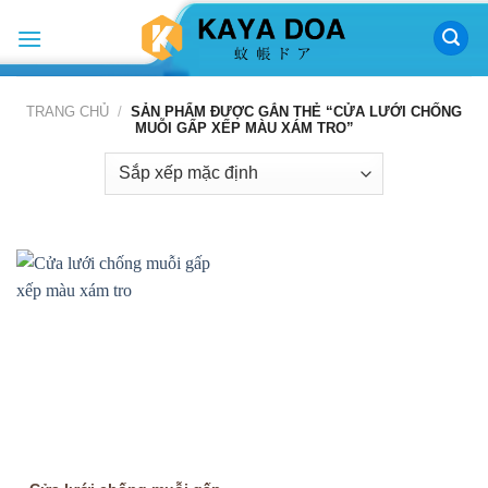
Skip
to
content
TRANG CHỦ
/
SẢN PHẨM ĐƯỢC GẮN THẺ “CỬA LƯỚI CHỐNG
MUỖI GẤP XẾP MÀU XÁM TRO”