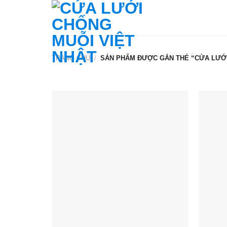
Skip
to
content
TRANG CHỦ
/
SẢN PHẨM ĐƯỢC GẮN THẺ “CỬA LƯỚI