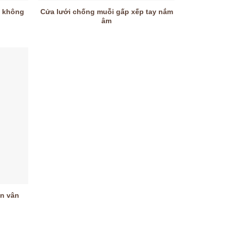
p không
Cửa lưới chống muỗi gấp xếp tay nắm
âm
n vân