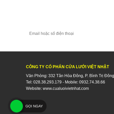
CÔNG TY CỔ PHẨN CỬA LƯỚI VIỆT NHẬT
Văn Phòng: 332 Tân Hòa Đông, P. Bình Trị Đông
Tel:
028.38.293.179
- Mobile:
0932.74.38.66
Website:
www.cualuoivietnhat.com
GỌI NGAY