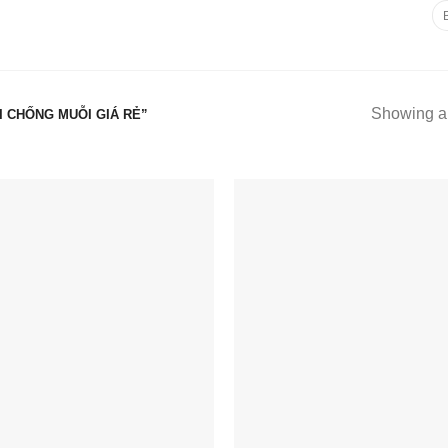
Tì
ki
TRANG CHỦ
GIỚI TH
Showing al
 CHỐNG MUỖI GIÁ RẺ”