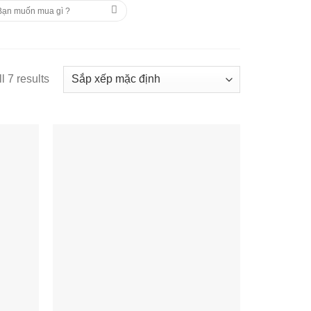
m
ếm:
IỆU
SẢN PHẨM
TIN TỨC
LIÊN HỆ
l 7 results