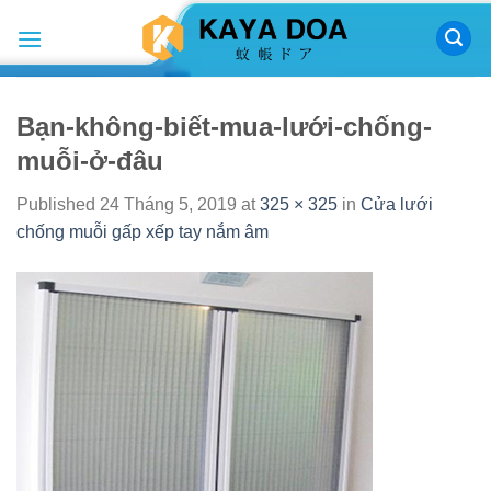
Skip
to
content
Bạn-không-biết-mua-lưới-chống-
muỗi-ở-đâu
Published
24 Tháng 5, 2019
at
325 × 325
in
Cửa lưới
chống muỗi gấp xếp tay nắm âm