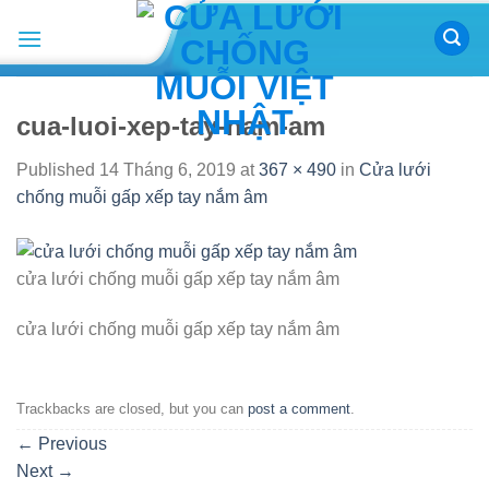
Skip
to
content
cua-luoi-xep-tay-nam-am
Published
14 Tháng 6, 2019
at
367 × 490
in
Cửa lưới
chống muỗi gấp xếp tay nắm âm
cửa lưới chống muỗi gấp xếp tay nắm âm
cửa lưới chống muỗi gấp xếp tay nắm âm
Trackbacks are closed, but you can
post a comment
.
←
Previous
Next
→