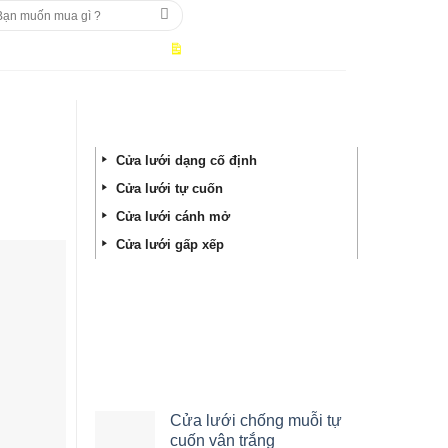
m
ếm:
IỆU
SẢN PHẨM
TIN TỨC
LIÊN HỆ
DANH MỤC SẢN PHẨM
Cửa lưới dạng cố định
Cửa lưới tự cuốn
Cửa lưới cánh mở
Cửa lưới gấp xếp
HỖ TRỢ TRỰC TUYẾN
CÓ THỂ BẠN SẼ THÍCH
Cửa lưới chống muỗi tự
cuốn vân trắng