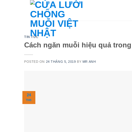
Skip
to
content
TIN TỨC
Cách ngăn muỗi hiệu quả trong
POSTED ON
24 THÁNG 5, 2019
BY
MR ANH
24
TH5