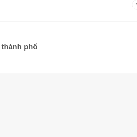
Tì
ki
TRANG CHỦ
GIỚI TH
 thành phố