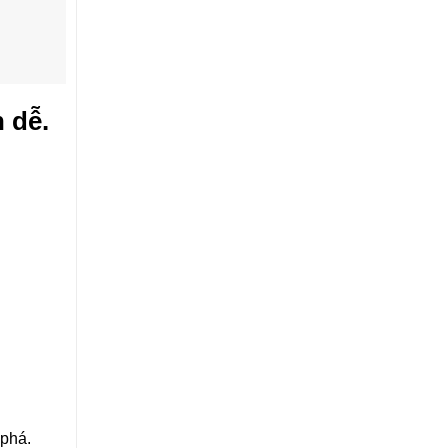
 dễ.
 phá.