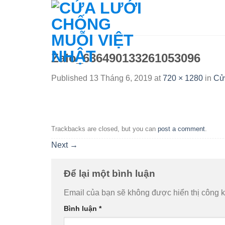
Skip
to
content
Zalo_636490133261053096
Published
13 Tháng 6, 2019
at
720 × 1280
in
Cửa
Trackbacks are closed, but you can
post a comment
.
Next
→
Để lại một bình luận
Email của bạn sẽ không được hiển thị công k
Bình luận
*