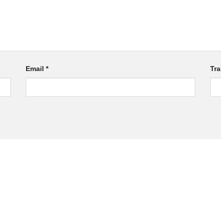
Email
*
Tr
ĐĂNG KÝ TƯ VẤN