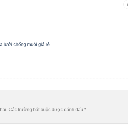
Tì
ki
TRANG CHỦ
GIỚI TH
 lưới chống muỗi giá rẻ
hai.
Các trường bắt buộc được đánh dấu
*