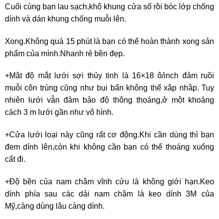
Cuối cùng bạn lau sạch,khô khung cửa sổ rồi bóc lớp chống
dính và dán khung chống muỗi lên.
Xong.Không quá 15 phút là bạn có thể hoàn thành xong sản
phẩm của mình.Nhanh rẻ bền đẹp.
+Mật độ mắt lưới sợi thủy tinh là 16×18 ô/inch đảm ruồi
muỗi côn trùng cũng như bụi bẩn không thể xâp nhâp. Tuy
nhiên lưới vẫn đảm bảo độ thông thoáng,ở một khoảng
cách 3 m lưới gần như vô hình.
+Cửa lưới loại này cũng rất cơ động.Khi cần dùng thì bạn
đem dính lên,còn khi không cần bạn có thể thoáng xuống
cất đi.
+Độ bền của nam châm vĩnh cửu là không giới hạn.Keo
dính phía sau các dải nam châm là keo dính 3M của
Mỹ,càng dùng lâu càng dính.