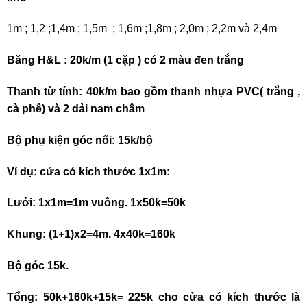
1m ; 1,2 ;1,4m ; 1,5m ; 1,6m ;1,8m ; 2,0m ; 2,2m và 2,4m
Băng H&L : 20k/m (1 cặp ) có 2 màu đen trắng
Thanh từ tính: 40k/m bao gồm thanh nhựa PVC( trắng ,
cà phê) và 2 dải nam châm
Bộ phụ kiện góc nối: 15k/bộ
Ví dụ: cửa có kích thước 1x1m:
Lưới: 1x1m=1m vuông. 1x50k=50k
Khung: (1+1)x2=4m. 4x40k=160k
Bộ góc 15k.
Tổng: 50k+160k+15k= 225k cho cửa có kích thước là