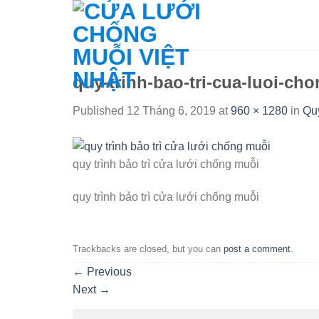
Skip
to
content
quy-trinh-bao-tri-cua-luoi-ch
Published
12 Tháng 6, 2019
at
960 × 1280
in
Quy
quy trình bảo trì cửa lưới chống muỗi
quy trình bảo trì cửa lưới chống muỗi
Trackbacks are closed, but you can
post a comment
.
←
Previous
Next
→