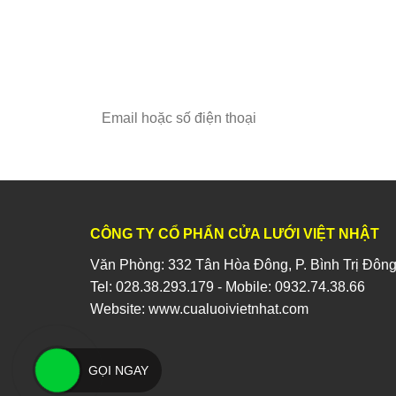
CÔNG TY CỔ PHẨN CỬA LƯỚI VIỆT NHẬT
Văn Phòng: 332 Tân Hòa Đông, P. Bình Trị Đông
Tel:
028.38.293.179
- Mobile:
0932.74.38.66
Website:
www.cualuoivietnhat.com
GỌI NGAY