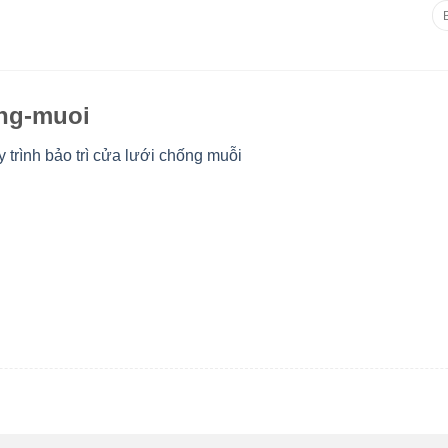
Tì
ki
TRANG CHỦ
GIỚI TH
ong-muoi
 trình bảo trì cửa lưới chống muỗi